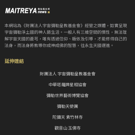
本網站為《財團法人宇宙彌勒皇教基金會》經營之媒體，如實呈現
宇宙彌勒淨土國的神人類生活。一般人有三維空間的慣性，無法理
解宇宙天國的蒼芎，唯有透過信仰、皈依及引導，才能修得自己的
法身，而法身將教導你成神成佛的智慧，往永生天國邁進。
延伸連結
財團法人 宇宙彌勒皇教基金會
中華塔羅牌星相協會
彌勒世界藝術博覽協會
彌勒天使團
陀彌天 紫竹林寺
觀音山 玉佛寺