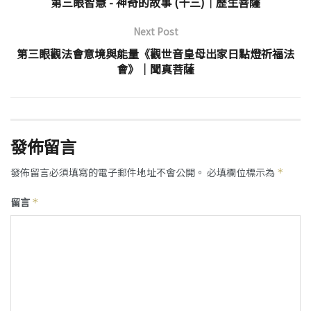
第三眼智慧 - 神奇的故事 (十三)│歷生菩薩
Next Post
第三眼觀法會意境與能量《觀世音皇母出家日點燈祈福法
會》│聞真菩薩
發佈留言
發佈留言必須填寫的電子郵件地址不會公開。
必填欄位標示為
*
留言
*