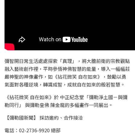
彌智開日常生活處處探索「真理」，將大膽前衛的宗教觀點
融入藝術創作裡，平時參悟神佛智慧的能量，導入一幅幅莊
嚴神聖的神像畫作，如《拈花微笑 自在如來》，鼓勵以勇
氣面對各種逆境，轉識成智，成就自在如來的般若智慧。
《拈花微笑 自在如來》於 中正紀念堂「彌勒淨土國－與彌
勒同行」 與彌勒皇佛 陳金龍的多幅畫作一同展出。
【彌勒國新聞】 採訪邀約、合作接洽
電話：02-2736-9920 總部