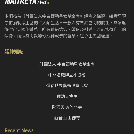
本網站為《財團法人宇宙彌勒皇教基金會》經營之媒體，如實呈現
宇宙彌勒淨土國的神人類生活。一般人有三維空間的慣性，無法理
解宇宙天國的蒼芎，唯有透過信仰、皈依及引導，才能修得自己的
法身，而法身將教導你成神成佛的智慧，往永生天國邁進。
延伸連結
財團法人 宇宙彌勒皇教基金會
中華塔羅牌星相協會
彌勒世界藝術博覽協會
彌勒天使團
陀彌天 紫竹林寺
觀音山 玉佛寺
Recent News