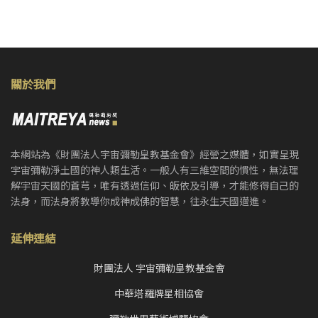
關於我們
本網站為《財團法人宇宙彌勒皇教基金會》經營之媒體，如實呈現
宇宙彌勒淨土國的神人類生活。一般人有三維空間的慣性，無法理
解宇宙天國的蒼芎，唯有透過信仰、皈依及引導，才能修得自己的
法身，而法身將教導你成神成佛的智慧，往永生天國邁進。
延伸連結
財團法人 宇宙彌勒皇教基金會
中華塔羅牌星相協會