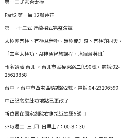
第十二式玄合太極
Part2 第一層 12瓣蓮花
第一~十二式 連續招式完整演譯
太極亦有極、有極益無極、無極能升道、有極亦同天。
［玄宇太極功、AI神通智慧課程、塔羅菁英班］
報名請洽 台北 ，台北市民權東路二段90號，電話:02-
25613858
台中 ，台中市西屯區精誠路2號，電話:04-23206590
中正紀念堂練功地點已更改了
新位置在國家劇院右側接近捷運5號口
※每週二. 三 .四 .日早上7：00-8：30