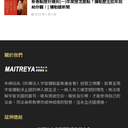
新春點燈好運到(一)年度燈怎麼點？彌勒歷生如來說
給你聽！| 彌勒國新聞
2025 年 1 月 3 日
關於我們
本網站為《財團法人宇宙彌勒皇教基金會》經營之媒體，如實呈現
宇宙彌勒淨土國的神人類生活。一般人有三維空間的慣性，無法理
解宇宙天國的蒼芎，唯有透過信仰、皈依及引導，才能修得自己的
法身，而法身將教導你成神成佛的智慧，往永生天國邁進。
延伸連結