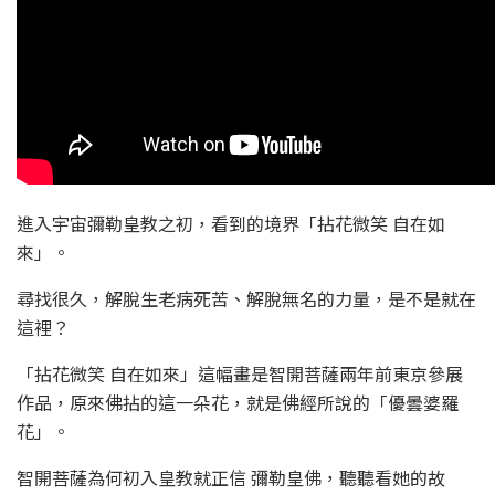
進入宇宙彌勒皇教之初，看到的境界「拈花微笑 自在如
來」。
尋找很久，解脫生老病死苦、解脫無名的力量，是不是就在
這裡？
「拈花微笑 自在如來」這幅畫是智開菩薩兩年前東京參展
作品，原來佛拈的這一朵花，就是佛經所說的「優曇婆羅
花」。
智開菩薩為何初入皇教就正信 彌勒皇佛，聽聽看她的故