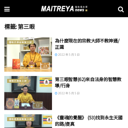
標籤:
第三眼
為什麼現在的宗教大師不教神通/
彌勒正識金剛無上師
正識
2022 年 5 月 5 日
第三眼智慧(62)來自法身的智慧教
彌勒行身無上師
導/行身
2022 年 5 月 5 日
《靈魂的覺醒》 (53)找到永生天國
彌勒虔真金剛無上師
的路/虔真