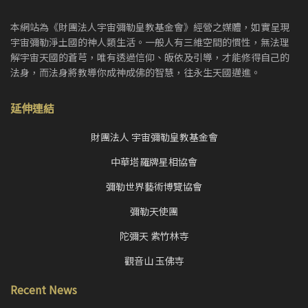
本網站為《財團法人宇宙彌勒皇教基金會》經營之媒體，如實呈現
宇宙彌勒淨土國的神人類生活。一般人有三維空間的慣性，無法理
解宇宙天國的蒼芎，唯有透過信仰、皈依及引導，才能修得自己的
法身，而法身將教導你成神成佛的智慧，往永生天國邁進。
延伸連結
財團法人 宇宙彌勒皇教基金會
中華塔羅牌星相協會
彌勒世界藝術博覽協會
彌勒天使團
陀彌天 紫竹林寺
觀音山 玉佛寺
Recent News