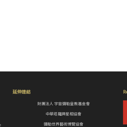
延伸連結
R
財團法人 宇宙彌勒皇教基金會
中華塔羅牌星相協會
，
彌勒世界藝術博覽協會
空