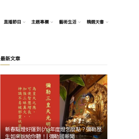
直播節目
主題專欄
藝術生活
精選天書
最新文章
新春點燈好運到(六)年度燈怎麼點？彌勒歷
生如來說給你聽！| 彌勒國新聞