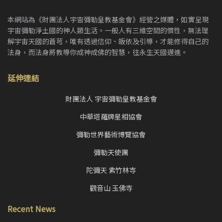
本網站為《財團法人宇宙彌勒皇教基金會》經營之媒體，如實呈現
宇宙彌勒淨土國的神人類生活。一般人有三維空間的慣性，無法理
解宇宙天國的蒼芎，唯有透過信仰、皈依及引導，才能修得自己的
法身，而法身將教導你成神成佛的智慧，往永生天國邁進。
延伸連結
財團法人 宇宙彌勒皇教基金會
中華塔羅牌星相協會
彌勒世界藝術博覽協會
彌勒天使團
陀彌天 紫竹林寺
觀音山 玉佛寺
Recent News