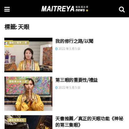
標籤:
天眼
我的修行之路/以聞
彌勒以聞無上師
2022 年 5 月 5 日
第三眼的重要性/禮益
彌勒禮益無上師
2022 年 5 月 5 日
天書推薦／真正的天眼功能《神袐
彌勒智庫系列
的第三隻眼》