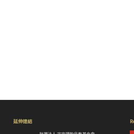
延伸連結
R
財團法人 宇宙彌勒皇教基金會