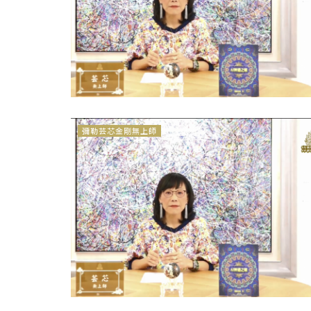
彌勒芸芯金剛無上師