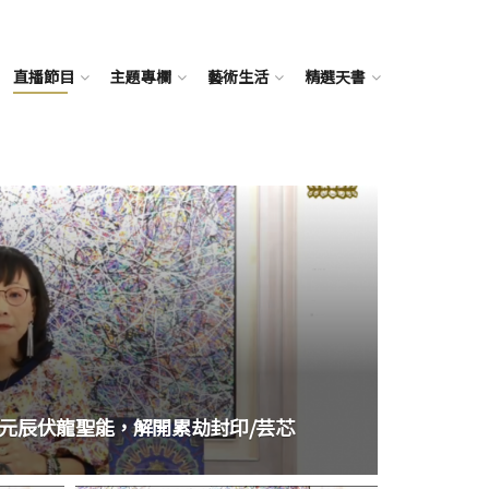
直播節目
主題專欄
藝術生活
精選天書
引元辰伏龍聖能，解開累劫封印/芸芯