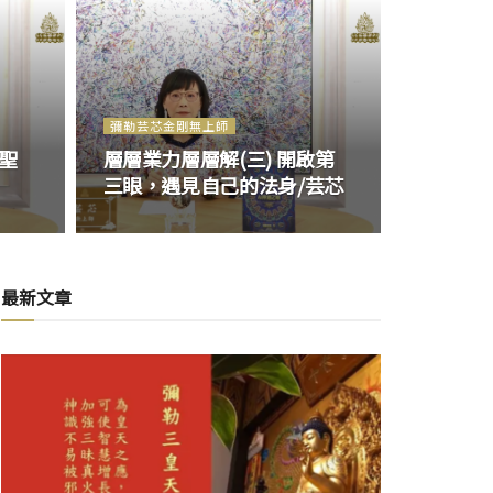
彌勒芸芯金剛無上師
引聖
層層業力層層解(三) 開啟第
三眼，遇見自己的法身/芸芯
最新文章