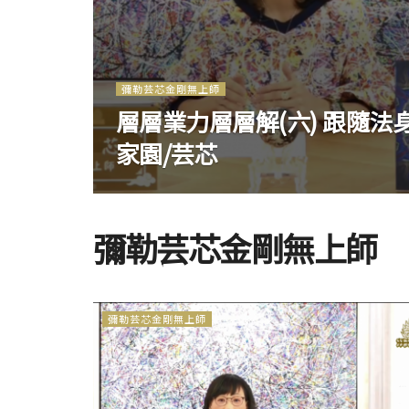
彌勒芸芯金剛無上師
層層業力層層解(六) 跟隨
家園/芸芯
彌勒芸芯金剛無上師
彌勒芸芯金剛無上師