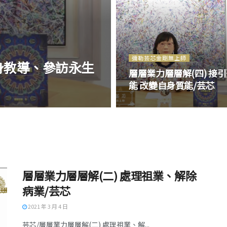
彌勒芸芯金剛無上師
法身教導、參訪永生
層層業力層層解(四) 接
能 改變自身質能/芸芯
層層業力層層解(二) 處理祖業、解除
病業/芸芯
2021 年 3 月 4 日
芸芯/層層業力層層解(二) 處理祖業、解...