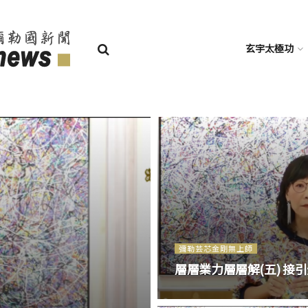
玄宇太極功
彌勒芸芯金剛無上師
層層業力層層解(五) 接