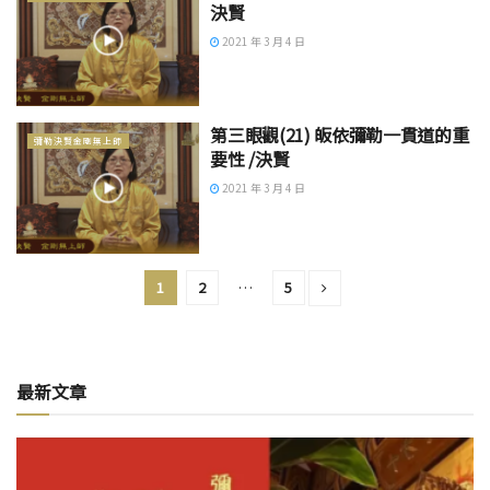
決賢
2021 年 3 月 4 日
第三眼觀(21) 皈依彌勒一貫道的重
彌勒決賢金剛無上師
要性 /決賢
2021 年 3 月 4 日
1
2
…
5
最新文章