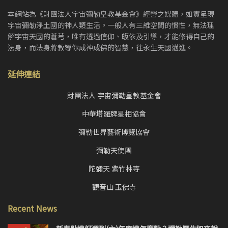
本網站為《財團法人宇宙彌勒皇教基金會》經營之媒體，如實呈現
宇宙彌勒淨土國的神人類生活。一般人有三維空間的慣性，無法理
解宇宙天國的蒼芎，唯有透過信仰、皈依及引導，才能修得自己的
法身，而法身將教導你成神成佛的智慧，往永生天國邁進。
延伸連結
財團法人 宇宙彌勒皇教基金會
中華塔羅牌星相協會
彌勒世界藝術博覽協會
彌勒天使團
陀彌天 紫竹林寺
觀音山 玉佛寺
Recent News