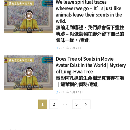
We leave spiritual traces
彌勒意能金剛無上師
wherever we go – It’s just like
animals leave their scents in the
wild.
無論走到哪裡，我們都會留下靈性
軌跡 – 就像動物在野外留下自己的
氣味一樣。/意能
2021 年 7 月 7 日
Does Tree of Souls in Movie
彌勒意能金剛無上師
Avatar Exist in the World | Mystery
of Lung-Hwa Tree
電影阿凡達的生命樹是真實存在嗎
｜龍華樹的奧秘/意能
2021 年 5 月 17 日
1
2
…
5