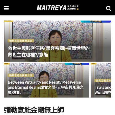
彌勒意能金剛無上師
救世主與駭客任務(黑客帝國)-這個世界的
救世主在哪裡?/意能
彌勒意能金剛無上師
彌勒意能金剛無
Between Virtuality and Reality Metaverse
and Eternal Realm虛實之間- 元宇宙與永生之
Trials and 
境/意能
World靈
彌勒意能金剛無上師