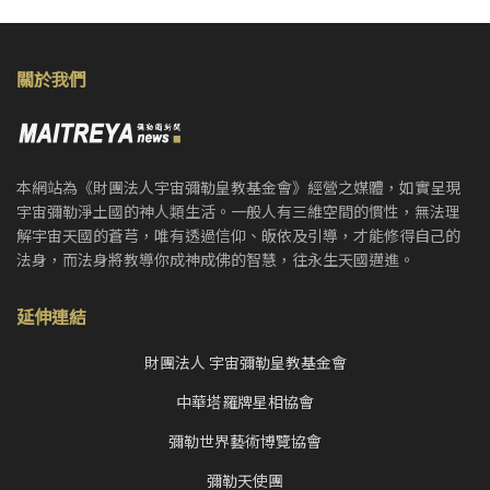
關於我們
本網站為《財團法人宇宙彌勒皇教基金會》經營之媒體，如實呈現
宇宙彌勒淨土國的神人類生活。一般人有三維空間的慣性，無法理
解宇宙天國的蒼芎，唯有透過信仰、皈依及引導，才能修得自己的
法身，而法身將教導你成神成佛的智慧，往永生天國邁進。
延伸連結
財團法人 宇宙彌勒皇教基金會
中華塔羅牌星相協會
彌勒世界藝術博覽協會
彌勒天使團