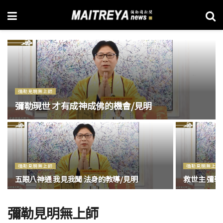
彌勒見明無上師
彌勒現世 才有成神成佛的機會/見明
彌勒見明無上師
彌勒見明無上師
五眼八神通 我見我聞 法身的教導/見明
救世主 彌勒佛
彌勒見明無上師