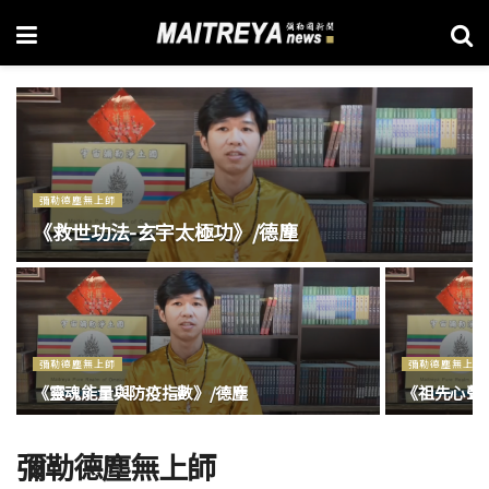
彌勒德塵無上師
《救世功法-玄宇太極功》/德塵
彌勒德塵無上師
彌勒德塵無上師
《靈魂能量與防疫指數》/德塵
《祖先心聲
彌勒德塵無上師