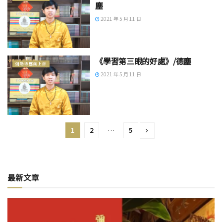
塵
2021 年 5 月 11 日
《學習第三眼的好處》/德塵
彌勒德塵無上師
2021 年 5 月 11 日
1
2
…
5
最新文章