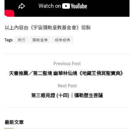
以上內容由《宇宙彌勒皇教基金會》協製
Tags:
修行
彌勒皇佛
成神成佛
Previous Post
天書推薦／第二聖境 幽華林仙境《地藏王佛冥聖寶典》
Next Post
第三眼見證 (十四)│彌勒歷生菩薩
最新文章