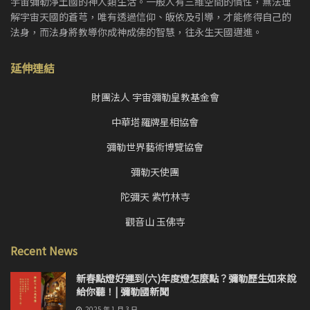
宇宙彌勒淨土國的神人類生活。一般人有三維空間的慣性，無法理
解宇宙天國的蒼芎，唯有透過信仰、皈依及引導，才能修得自己的
法身，而法身將教導你成神成佛的智慧，往永生天國邁進。
延伸連結
財團法人 宇宙彌勒皇教基金會
中華塔羅牌星相協會
彌勒世界藝術博覽協會
彌勒天使團
陀彌天 紫竹林寺
觀音山 玉佛寺
Recent News
新春點燈好運到(六)年度燈怎麼點？彌勒歷生如來說
給你聽！| 彌勒國新聞
2025 年 1 月 3 日