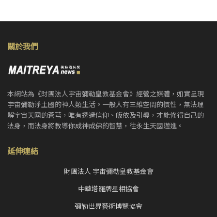
關於我們
本網站為《財團法人宇宙彌勒皇教基金會》經營之媒體，如實呈現
宇宙彌勒淨土國的神人類生活。一般人有三維空間的慣性，無法理
解宇宙天國的蒼芎，唯有透過信仰、皈依及引導，才能修得自己的
法身，而法身將教導你成神成佛的智慧，往永生天國邁進。
延伸連結
財團法人 宇宙彌勒皇教基金會
中華塔羅牌星相協會
彌勒世界藝術博覽協會