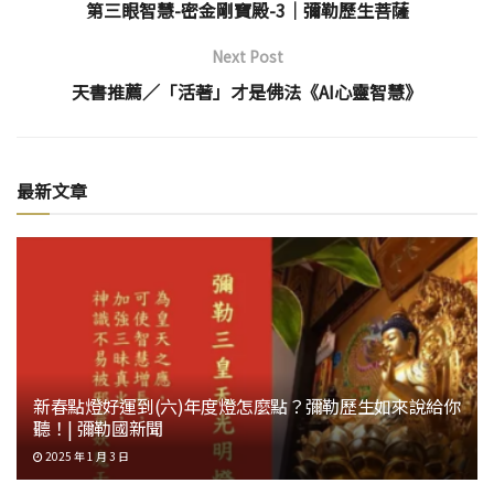
第三眼智慧-密金剛寶殿-3│彌勒歷生菩薩
Next Post
天書推薦／「活著」才是佛法《AI心靈智慧》
最新文章
新春點燈好運到(六)年度燈怎麼點？彌勒歷生如來說給你
聽！| 彌勒國新聞
2025 年 1 月 3 日