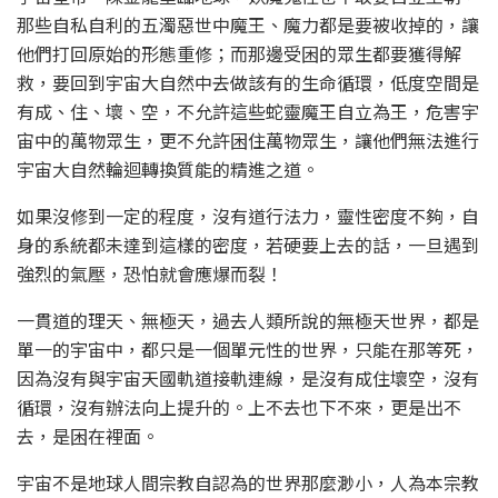
那些自私自利的五濁惡世中魔王、魔力都是要被收掉的，讓
他們打回原始的形態重修；而那邊受困的眾生都要獲得解
救，要回到宇宙大自然中去做該有的生命循環，低度空間是
有成、住、壞、空，不允許這些蛇靈魔王自立為王，危害宇
宙中的萬物眾生，更不允許困住萬物眾生，讓他們無法進行
宇宙大自然輪迴轉換質能的精進之道。
如果沒修到一定的程度，沒有道行法力，靈性密度不夠，自
身的系統都未達到這樣的密度，若硬要上去的話，一旦遇到
強烈的氣壓，恐怕就會應爆而裂！
一貫道的理天、無極天，過去人類所說的無極天世界，都是
單一的宇宙中，都只是一個單元性的世界，只能在那等死，
因為沒有與宇宙天國軌道接軌連線，是沒有成住壞空，沒有
循環，沒有辦法向上提升的。上不去也下不來，更是出不
去，是困在裡面。
宇宙不是地球人間宗教自認為的世界那麼渺小，人為本宗教