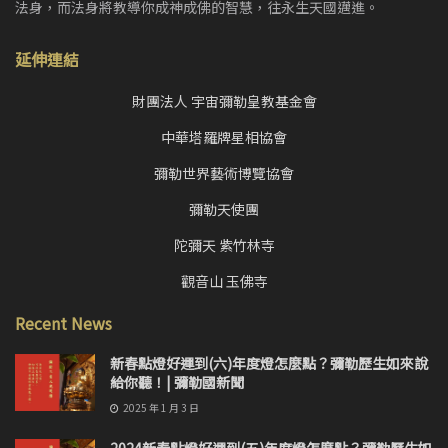
法身，而法身將教導你成神成佛的智慧，往永生天國邁進。
延伸連結
財團法人 宇宙彌勒皇教基金會
中華塔羅牌星相協會
彌勒世界藝術博覽協會
彌勒天使團
陀彌天 紫竹林寺
觀音山 玉佛寺
Recent News
新春點燈好運到(六)年度燈怎麼點？彌勒歷生如來說
給你聽！| 彌勒國新聞
2025 年 1 月 3 日