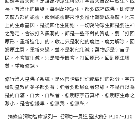
回歸宇宙天國，是讓萬物眾生可以在宇宙大自然中滋生、成
長，有進化的機緣，每個萬物眾生，都要成神成佛，即使是
天龍八部的蛇靈，那個蛇靈將來也要進化轉變成為龍。地表
上的生命基因，是從四化生開始，一切萬物眾生都是要往神
之路走，會被打入黑洞的，都是一些不對的質能，要「打回
原形、重新進化」的，收走只是將他的魔性、魔力解除，回
歸原生質，重新來過，並不是將他化滅；萬物都是宇宙子
民，不會被化滅，只是給予機會，打回原形，回到原生膠
質，重新修鍊。
修行進入皇佛子系統，是依官階處理你能處理的部分，宇宙
彌勒皇教的弟子都要有：強者要照顧弱者思維。不是自以為
是的自滿、自大、自私者，愈明瞭宇宙真相，愈明瞭生命之
渺小，是會愈謙卑、愈無我、愈無私。
摘錄自彌勒智庫系列－《彌勒一貫道 聖火錄》P.107~110