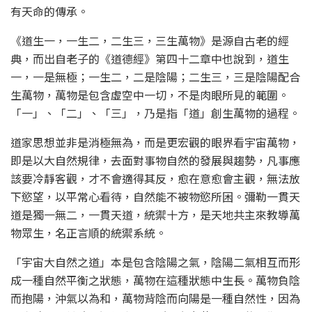
有天命的傳承。
《道生一，一生二，二生三，三生萬物》是源自古老的經
典，而出自老子的《道德經》第四十二章中也說到，道生
一，一是無極；一生二，二是陰陽；二生三，三是陰陽配合
生萬物，萬物是包含虛空中一切，不是肉眼所見的範圍。
「一」、「二」、「三」，乃是指「道」創生萬物的過程。
道家思想並非是消極無為，而是更宏觀的眼界看宇宙萬物，
即是以大自然規律，去面對事物自然的發展與趨勢，凡事應
該要冷靜客觀，才不會適得其反，愈在意愈會主觀，無法放
下慾望，以平常心看待，自然能不被物慾所困。彌勒一貫天
道是獨一無二，一貫天道，統禦十方，是天地共主來教導萬
物眾生，名正言順的統禦系統。
「宇宙大自然之道」本是包含陰陽之氣，陰陽二氣相互而形
成一種自然平衡之狀態，萬物在這種狀態中生長。萬物負陰
而抱陽，沖氣以為和，萬物背陰而向陽是一種自然性，因為