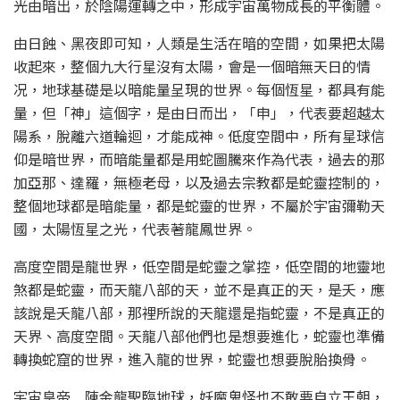
光由暗出，於陰陽運轉之中，形成宇宙萬物成長的平衡體。
由日蝕、黑夜即可知，人類是生活在暗的空間，如果把太陽
收起來，整個九大行星沒有太陽，會是一個暗無天日的情
况，地球基礎是以暗能量呈現的世界。每個恆星，都具有能
量，但「神」這個字，是由日而出，「申」，代表要超越太
陽系，脫離六道輪迴，才能成神。低度空間中，所有星球信
仰是暗世界，而暗能量都是用蛇圖騰來作為代表，過去的那
加亞那、達羅，無極老母，以及過去宗教都是蛇靈控制的，
整個地球都是暗能量，都是蛇靈的世界，不屬於宇宙彌勒天
國，太陽恆星之光，代表著龍鳳世界。
高度空間是龍世界，低空間是蛇靈之掌控，低空間的地靈地
煞都是蛇靈，而天龍八部的天，並不是真正的天，是夭，應
該說是夭龍八部，那裡所說的天龍還是指蛇靈，不是真正的
天界、高度空間。天龍八部他們也是想要進化，蛇靈也準備
轉換蛇窟的世界，進入龍的世界，蛇靈也想要脫胎換骨。
宇宙皇帝 陳金龍聖臨地球，妖魔鬼怪也不敢要自立王朝，