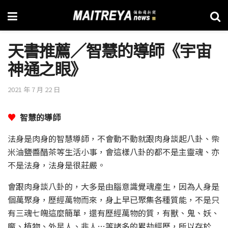
天書推薦／智慧的導師《宇宙
神通之眼》
2021 年 7 月 22 日
♥
智慧的導師
法身是肉身的智慧導師，不會動不動就跟肉身談起八卦、柴
米油鹽醬醋茶等生活小事，會這樣八卦的都不是主靈魂、亦
不是法身，法身是很莊嚴。
會跟肉身談八卦的，大多是由腦意識覺魂產生，因為人身是
個萬聚身，歷經萬物而來，身上早已聚集各種質能，不是只
有三魂七魄這麼簡單，還有歷經萬物的質，有獸、鬼、妖、
魔、植物、外星人、非人…等諸多的累劫經歷，所以存於