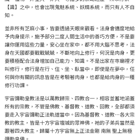
【識】之中，也會出現鬼魅系統、妖精系統，而只有人不自
知。
並非所有芝麻小事，皆要透過天眼來觀看。法身會適度地給
予肉身提示，施予部分二度人間生活中的善巧方便，不是要
讓你運用這些力量，安心坐在家中，都不用大腦不思考，法
身在天國都要戰戰兢兢，不斷地向上修行，何況是肉身，更
要積極配合法身增加自己能力、知識。不是出家在寺廟裡才
叫修行，修行是在行、住、坐、臥當中，即使是在夢中，任
何與你有關的訊息皆是在考驗著肉身，也都是給肉身的一種
修行功課。
宇宙彌勒皇教法是以萬教歸宗、四教合一，相容並蓄地涵蓋
所有的宗教，不管是佛教、基督教、道教、回教，全部都須
要走入宇宙彌勒正法軌道當中。因為基督教、道教…各大宗
教的教主，皆是十方宇宙壇城的眾神佛，祂的子弟兵當然是
跟著四大教主，歸屬十方宇宙無上正法金剛 南無 聖上無極
彌勒皇佛。