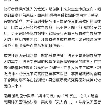
修行者選擇所進入的教派，關係到未來永生生命的走向，皈
依到最高神佛系統，由南無 彌勒皇佛欽點的眾將官，將是
有機會榮登十方宇宙封神榜名冊。這是在其他宗教所無法達
到，因為四大宗教的教主肉身，已不在人間，無法親教子弟
兵，更不要說是親自封神、欽點天兵天將。只有教主肉身在
人間，欽點的眾將官，才是有機會成神成佛。如果錯過這次
機會，那將是千百億萬兆劫難遭遇。
當靈性適應天國之質，就能形成法身。法身不是要讓肉身在
人間享受。法身受天國的教導並擔負捍衛天國的職責，在宇
宙彌勒皇教所教化就是如此之聖行。許多人因不了解天，認
為成神、成佛是不切實際甚至事不關己，事實是我們的靈魂
不會因肉身不存在就消滅，再怎麼漠視終究得面對成神或做
鬼的未來。
南無 彌勒皇佛教導「與神同行」的「易行道」之法，是靈
魂回歸天國轉為法身，與肉身「天人合一」，法身以天國智