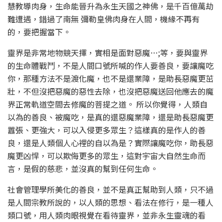
慧教導肉身，生命能晉升為永生天國之神佛，是千百億萬劫
難遭遇，錯過了南無 彌勒皇佛肉身在人間，機緣不再有
的，要把握當下。
靈界是非常地物競天擇，實相是面對惡魔…;等，要與靈界
的生命體戰鬥，不是人間口號所喊的作人要善良，要讓魔吃
你，那種方法不是渡化魔，也不是還業障，是助長惡魔更茁
壯，不但沒把惡魔的惡性去除，也沒把惡魔送回他應去的魔
界正常軌道空間去修魔的菩提之道。 所以你覺得，人類自
以為的善良、被魔吃，是真的還惡魔業障，還是助長惡魔更
囂張、更強大，可以入侵更多眾生？這樣真的是作人的善
良，還是人類個人心裡的自以為是？實際讓魔吃你，助長惡
魔更凶悍，可以欺侮更多的眾生，這對宇宙大自然生命而
言，是假的慈悲，並沒真的幫到任何生命。
社會管理學所美化的善良，並不是真正幫助到人類，只不過
是人間宗教所說的，以人類的思想、看法在修行，是一種人
類口號，用人類肉眼視覺在看待靈界，並非永生靈魂的看