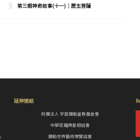
第三眼神奇故事(十一)│歷生菩薩
延伸連結
R
財團法人 宇宙彌勒皇教基金會
中華塔羅牌星相協會
，
彌勒世界藝術博覽協會
空