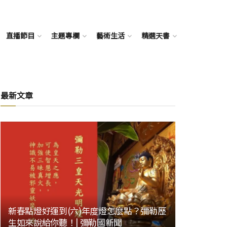
直播節目
主題專欄
藝術生活
精選天書
最新文章
新春點燈好運到(六)年度燈怎麼點？彌勒歷
生如來說給你聽！| 彌勒國新聞