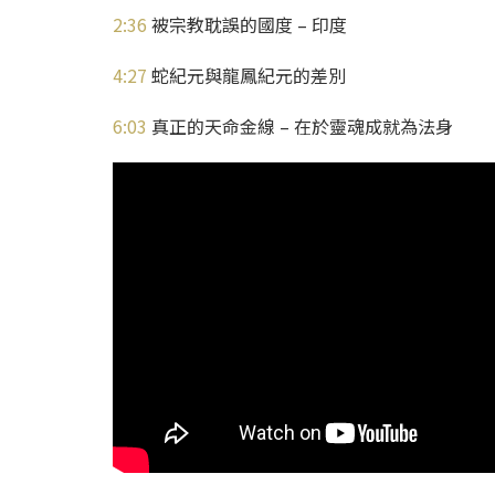
2:36
被宗教耽誤的國度 – 印度
4:27
蛇紀元與龍鳳紀元的差別
6:03
真正的天命金線 – 在於靈魂成就為法身