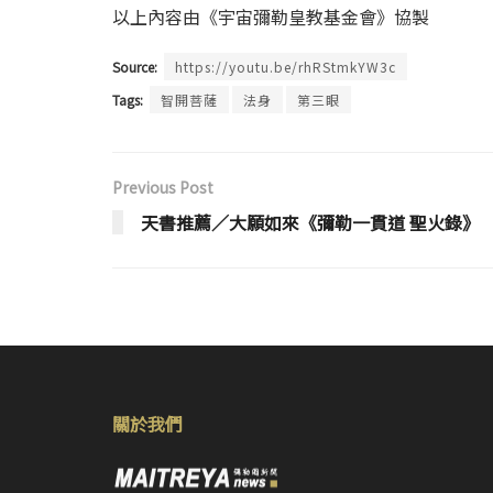
以上內容由《宇宙彌勒皇教基金會》協製
Source:
https://youtu.be/rhRStmkYW3c
Tags:
智開菩薩
法身
第三眼
Previous Post
天書推薦／大願如來《彌勒一貫道 聖火錄》
關於我們