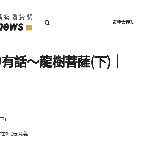
玄宇太極功
中有話～龍樹菩薩(下)│
下)
蛇的代表意義