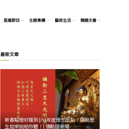
直播節目
主題專欄
藝術生活
精選天書
最新文章
新春點燈好運到(六)年度燈怎麼點？彌勒歷
生如來說給你聽！| 彌勒國新聞