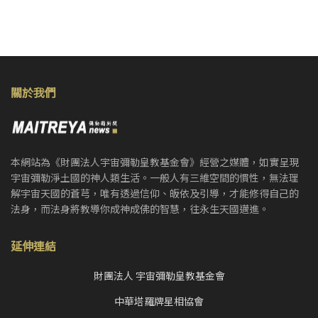
關於我們
本網站為《財團法人宇宙彌勒皇教基金會》經營之媒體，如實呈現
宇宙彌勒淨土國的神人類生活。一般人有三維空間的慣性，無法理
解宇宙天國的蒼芎，唯有透過信仰、皈依及引導，才能修得自己的
法身，而法身將教導你成神成佛的智慧，往永生天國邁進。
延伸連結
財團法人 宇宙彌勒皇教基金會
中華塔羅牌星相協會