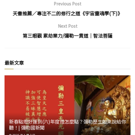
Previous Post
天書推薦／專注不二的修行之道《宇宙靈魂學(下)》
Next Post
第三眼觀 累劫業力/彌勒一貫道│智法菩薩
最新文章
新春點燈好運到(六)年度燈怎麼點？彌勒歷生如來說給你
聽！| 彌勒國新聞