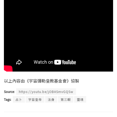
以上內容由《宇宙彌勒皇教基金會》協製
Source:
https://youtu.be/jOBASmvGQSw
Tags:
占卜
宇宙皇帝
法身
第三眼
靈魂