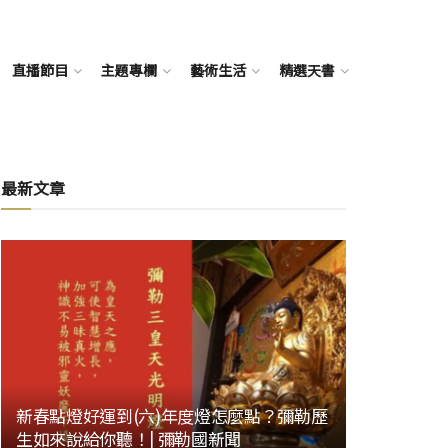
直播節目
主題專欄
藝術生活
精選天書
最新文章
新春點燈好運到(六)年度燈怎麼點？彌勒歷
生如來說給你聽！| 彌勒國新聞