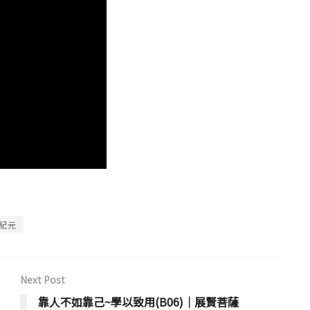
紀元
Next Post
靠人不如靠己~學以致用(B06)│展賢菩薩