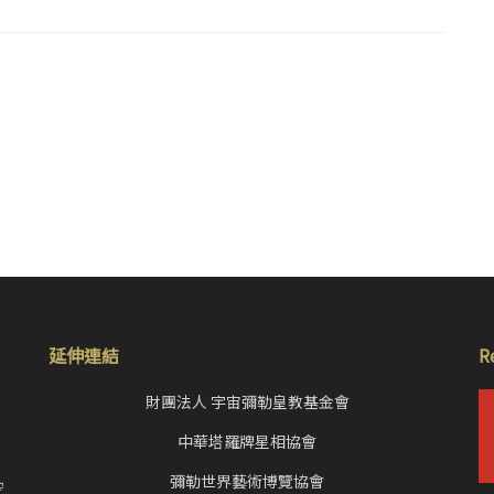
延伸連結
R
財團法人 宇宙彌勒皇教基金會
中華塔羅牌星相協會
，
彌勒世界藝術博覽協會
空