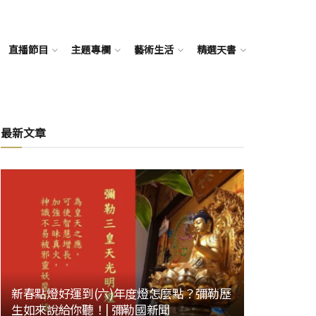
直播節目
主題專欄
藝術生活
精選天書
最新文章
新春點燈好運到(六)年度燈怎麼點？彌勒歷
生如來說給你聽！| 彌勒國新聞