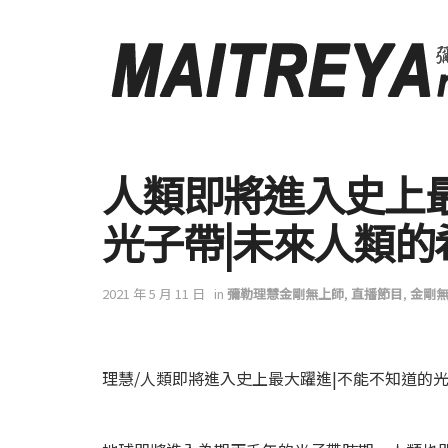
人類即將進入史上
光子帶|未來人類的希
2021 年 5 月 11 日
in
彌勒理慧金剛無上師
,
直播節目
,
金剛
理慧/人類即將進入史上最大躍進|不能不知道的光