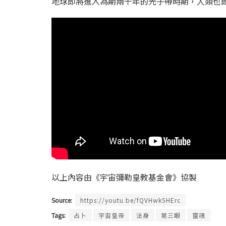
地球即將進入為期兩千年的光子帶時期，人類也
以上內容由《宇宙彌勒皇教基金會》協製
Source:
https://youtu.be/fQVHwk5HErc
Tags:
占卜
宇宙皇帝
法身
第三眼
靈魂