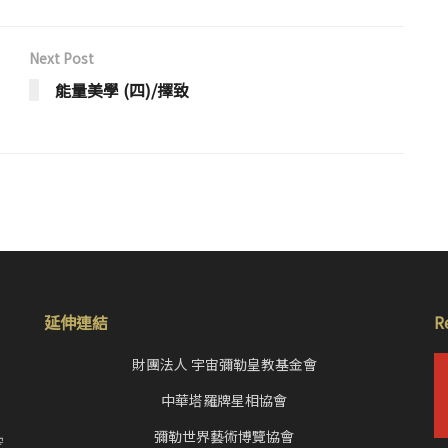
Next Post
能量美學 (四)/擇致
延伸連結
R
財團法人 宇宙彌勒皇教基金會
中華塔羅牌星相協會
，
彌勒世界藝術博覽協會
空