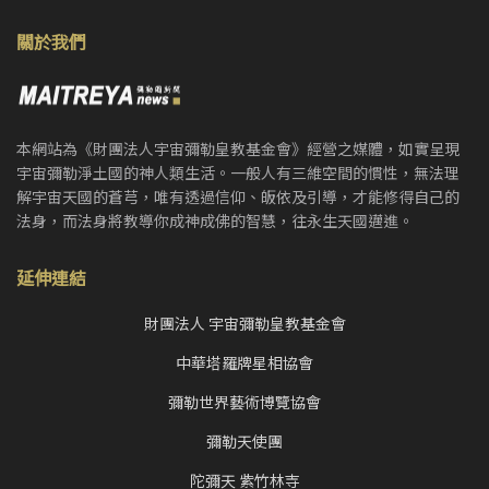
關於我們
本網站為《財團法人宇宙彌勒皇教基金會》經營之媒體，如實呈現
宇宙彌勒淨土國的神人類生活。一般人有三維空間的慣性，無法理
解宇宙天國的蒼芎，唯有透過信仰、皈依及引導，才能修得自己的
法身，而法身將教導你成神成佛的智慧，往永生天國邁進。
延伸連結
財團法人 宇宙彌勒皇教基金會
中華塔羅牌星相協會
彌勒世界藝術博覽協會
彌勒天使團
陀彌天 紫竹林寺