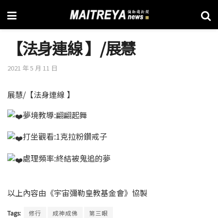
【法身連線 】/展慧
2021 年 5 月 11 日
展慧/【法身連線 】
夢境教導:翩翩起舞
打坐觀看:1克拉粉鑽戒子
處理頻率:終結被鬼追的夢
以上內容由《宇宙彌勒皇教基金會》協製
Tags:
修行
成神成佛
第三眼