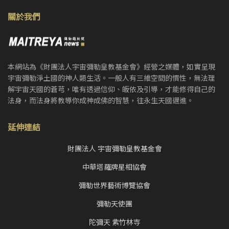
關於我們
本網站為《財團法人宇宙彌勒皇教基金會》經營之媒體，如實呈現
宇宙彌勒淨土國的神人類生活。一般人有三維空間的慣性，無法理
解宇宙天國的蒼芎，唯有透過信仰、皈依及引導，才能修得自己的
法身，而法身將教導你成神成佛的智慧，往永生天國邁進。
延伸連結
財團法人 宇宙彌勒皇教基金會
中華塔羅牌星相協會
彌勒世界藝術博覽協會
彌勒天使團
陀彌天 紫竹林寺