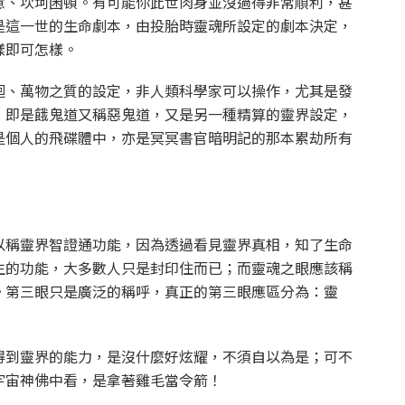
意、坎坷困頓。有可能你此世肉身並沒過得非常順利，甚
是這一世的生命劇本，由投胎時靈魂所設定的劇本決定，
樣即可怎樣。
迴、萬物之質的設定，非人類科學家可以操作，尤其是發
，即是餓鬼道又稱惡鬼道，又是另一種精算的靈界設定，
是個人的飛碟體中，亦是冥冥書官暗明記的那本累劫所有
以稱靈界智證通功能，因為透過看見靈界真相，知了生命
生的功能，大多數人只是封印住而已；而靈魂之眼應該稱
。第三眼只是廣泛的稱呼，真正的第三眼應區分為：靈
得到靈界的能力，是沒什麼好炫耀，不須自以為是；可不
宇宙神佛中看，是拿著雞毛當令箭！