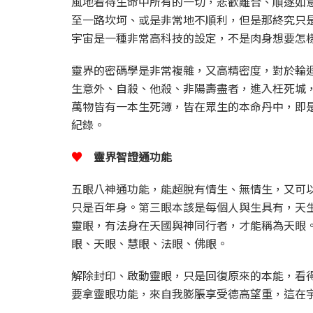
風地看待生命中所有的一切，悲歡離合、順遂如
至一路坎坷、或是非常地不順利，但是那終究只
宇宙是一種非常高科技的設定，不是肉身想要怎
靈界的密碼學是非常複雜，又高精密度，對於輪
生意外、自殺、他殺、非陽壽盡者，進入枉死城
萬物皆有一本生死簿，皆在眾生的本命丹中，即
紀錄。
♥
靈界智證通功能
五眼八神通功能，能超脫有情生、無情生，又可
只是百年身。第三眼本該是每個人與生具有，天
靈眼，有法身在天國與神同行者，才能稱為天眼
眼、天眼、慧眼、法眼、佛眼。
解除封印、啟動靈眼，只是回復原來的本能，看
要拿靈眼功能，來自我膨脹享受德高望重，這在