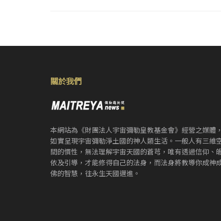
關於我們
本網站為《財團法人宇宙彌勒皇教基金會》經營之媒體
如實呈現宇宙彌勒淨土國的神人類生活。一般人有三維
間的慣性，無法理解宇宙天國的蒼芎，唯有透過信仰、
依及引導，才能修得自己的法身，而法身將教導你成神
佛的智慧，往永生天國邁進。