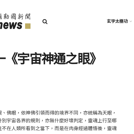
玄宇太極功
一《宇宙神通之眼》
眼、佛眼，依神佛引領而得的境界不同，亦統稱為天眼，
分別宇宙各界的規則，亦無什麼好壞判定，靈魂上行至哪
往不在人類所看到之當下，而是在肉身經過體悟後，靈魂