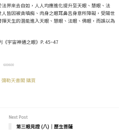
於法界來去自如，人人均應進化提升至天眼、慧眼、法
世人皆因被貪嗔痴、肉身之眼耳鼻舌身意所障礙，受陽世
發揮天生的潛能進入天眼、慧眼、法眼、佛眼，而誤以為
《宇宙神通之眼》P. 45~47
600600
 彌勒天書閣 購買
Next Post
第三眼見證 (八)│歷生菩薩