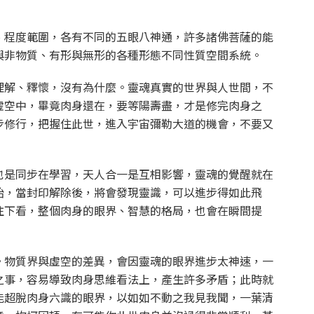
、程度範圍，各有不同的五眼八神通，許多諸佛菩薩的能
與非物質、有形與無形的各種形態不同性質空間系統。
理解、釋懷，沒有為什麼。靈魂真實的世界與人世間，不
虛空中，畢竟肉身還在，要等陽壽盡，才是修完肉身之
步修行，把握住此世，進入宇宙彌勒大道的機會，不要又
也是同步在學習，天人合一是互相影響，靈魂的覺醒就在
始，當封印解除後，將會發現靈識，可以進步得如此飛
往下看，整個肉身的眼界、智慧的格局，也會在瞬間提
。物質界與虛空的差異，會因靈魂的眼界進步太神速，一
之事，容易導致肉身思維看法上，產生許多矛盾；此時就
能超脫肉身六識的眼界，以如如不動之我見我聞，一葉清