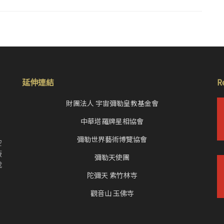
延伸連結
R
財團法人 宇宙彌勒皇教基金會
中華塔羅牌星相協會
，
彌勒世界藝術博覽協會
空
皈
彌勒天使團
成
陀彌天 紫竹林寺
觀音山 玉佛寺