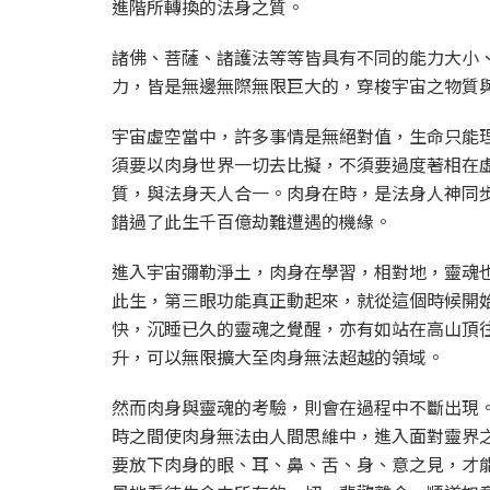
進階所轉換的法身之質。
諸佛、菩薩、諸護法等等皆具有不同的能力大小
力，皆是無邊無際無限巨大的，穿梭宇宙之物質
宇宙虛空當中，許多事情是無絕對值，生命只能
須要以肉身世界一切去比擬，不須要過度著相在
質，與法身天人合一。肉身在時，是法身人神同
錯過了此生千百億劫難遭遇的機緣。
進入宇宙彌勒淨土，肉身在學習，相對地，靈魂
此生，第三眼功能真正動起來，就從這個時候開
快，沉睡已久的靈魂之覺醒，亦有如站在高山頂
升，可以無限擴大至肉身無法超越的領域。
然而肉身與靈魂的考驗，則會在過程中不斷出現
時之間使肉身無法由人間思維中，進入面對靈界
要放下肉身的眼、耳、鼻、舌、身、意之見，才