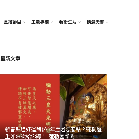
直播節目
主題專欄
藝術生活
精選天書
最新文章
新春點燈好運到(六)年度燈怎麼點？彌勒歷
生如來說給你聽！| 彌勒國新聞