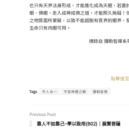
也只有天界法身形成，才能進化成為天眼，若要
眼、佛眼，走入成神成佛之道，才能照久無礙！
之物質面所蒙蔽，以致不能超脫有質界的眼界，
生命只有肉眼可用。
摘錄自 彌勒智庫系列
點擊連至
Tags:
天人合一
宇宙神通之眼
彌勒智庫
Previous Post
靠人不如靠己~學以致用(B02)│展賢菩薩