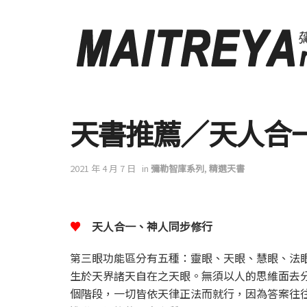
天書推薦／天人合
2021 年 4 月 7 日
in
彌勒智庫系列
,
精選天書
♥
天人合一、神人同步修行
第三眼功能區分有五種：靈眼、天眼、慧眼、法
生於天界諸天自在之天眼。無須以人的思維面去
個階段，一切皆依天律正法而就行，因為答案往