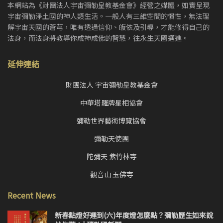
本網站為《財團法人宇宙彌勒皇教基金會》經營之媒體，如實呈現
宇宙彌勒淨土國的神人類生活。一般人有三維空間的慣性，無法理
解宇宙天國的蒼芎，唯有透過信仰、皈依及引導，才能修得自己的
法身，而法身將教導你成神成佛的智慧，往永生天國邁進。
延伸連結
財團法人 宇宙彌勒皇教基金會
中華塔羅牌星相協會
彌勒世界藝術博覽協會
彌勒天使團
陀彌天 紫竹林寺
觀音山 玉佛寺
Recent News
新春點燈好運到(六)年度燈怎麼點？彌勒歷生如來說