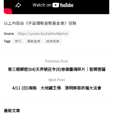
以上內容由《宇宙彌勒皇教基金會》協製
Source:
https://youtu.be/tyb8ohBpYcA
Tags:
修行
彌勒皇佛
成神成佛
Previous Post
第三眼解密(64)天界號召令(8)修復靈魂碎片│智開菩薩
Next Post
4/11 (日)南無 大地藏王佛 清明祭祖祈福大法會
最新文章