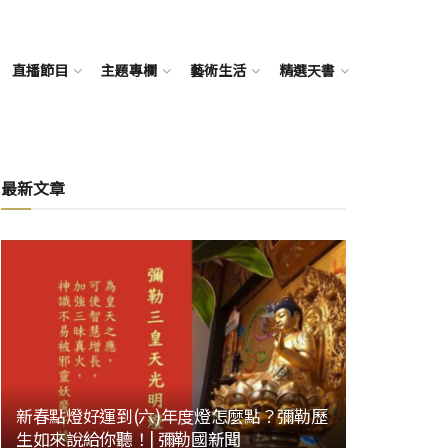
直播節目
主題專欄
藝術生活
精選天書
最新文章
新春點燈好運到(六)年度燈怎麼點？彌勒歷
生如來說給你聽！| 彌勒國新聞