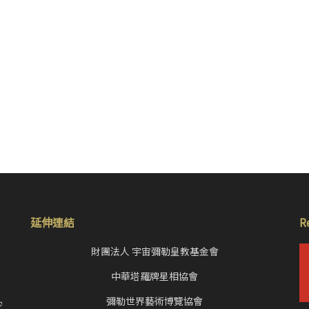
延伸連結
R
財團法人 宇宙彌勒皇教基金會
中華塔羅牌星相協會
，
彌勒世界藝術博覽協會
空