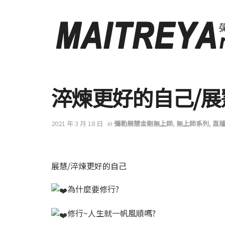
淬煉更好的自己/展
2021 年 3 月 18 日
in
彌勒展慧金剛無上師
,
無上師系列
,
直
展慧/淬煉更好的自己
為什麼要修行?
修行~人生就一帆風順嗎?