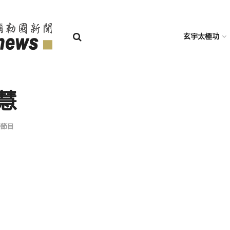
玄宇太極功
慧
播節目