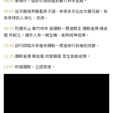
06:00
​ 夢境中，提前引領師姐到紫竹林寺宮殿。
09:05
​ 從天眼境界觀看燕子湖，有很多天仙女在撒花瓣，前
來參拜的人淨化、洗滌。
09:55
​ 陀彌天山 紫竹林寺 是彌勒一貫道教主 彌勒皇佛 陳金
龍 所創立。讓世人有一線生機，能夠成神成佛。
10:40
​ 認行師姐分享進來彌勒一貫道修行前後的改變。
11:25
​ 彌勒皇佛 陳金龍 的誓願是 眾生皆能成佛。
12:05
​ 所遇彌勒，立證菩提。