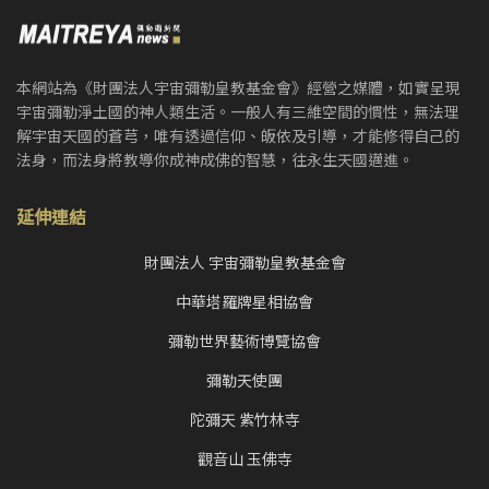
本網站為《財團法人宇宙彌勒皇教基金會》經營之媒體，如實呈現
宇宙彌勒淨土國的神人類生活。一般人有三維空間的慣性，無法理
解宇宙天國的蒼芎，唯有透過信仰、皈依及引導，才能修得自己的
法身，而法身將教導你成神成佛的智慧，往永生天國邁進。
延伸連結
財團法人 宇宙彌勒皇教基金會
中華塔羅牌星相協會
彌勒世界藝術博覽協會
彌勒天使團
陀彌天 紫竹林寺
觀音山 玉佛寺