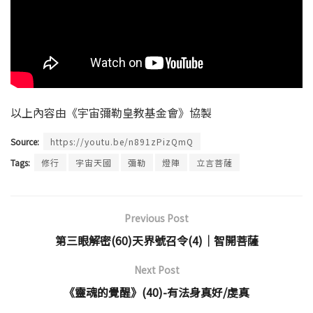
以上內容由《宇宙彌勒皇教基金會》協製
Source:
https://youtu.be/n891zPizQmQ
Tags:
修行
宇宙天國
彌勒
燈陣
立言菩薩
Previous Post
第三眼解密(60)天界號召令(4)│智開菩薩
Next Post
《靈魂的覺醒》(40)-有法身真好/虔真