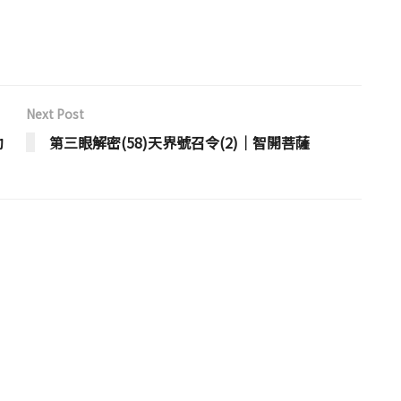
Next Post
勒
第三眼解密(58)天界號召令(2)│智開菩薩