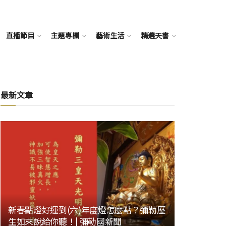
直播節目
主題專欄
藝術生活
精選天書
最新文章
新春點燈好運到(六)年度燈怎麼點？彌勒歷
生如來說給你聽！| 彌勒國新聞