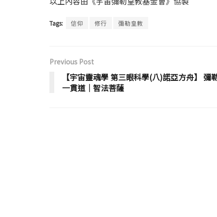
以上內容由《宇宙彌勒皇教基金會》協製
Tags:
信仰
修行
彌勒皇教
Previous Post
【宇宙靈魂學 第三眼科學(八)諾亞方舟】 彌
一貫道│智法菩薩