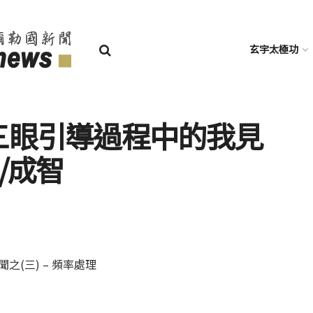
玄宇太極功
第三眼引導過程中的我見
理/成智
之(三) – 頻率處理