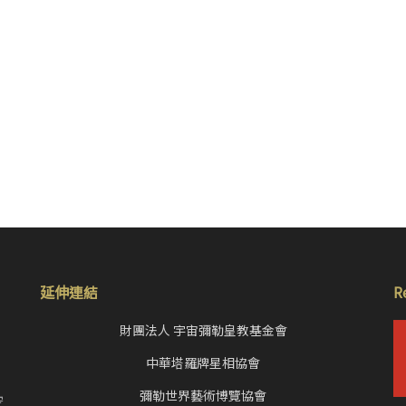
延伸連結
R
財團法人 宇宙彌勒皇教基金會
中華塔羅牌星相協會
，
彌勒世界藝術博覽協會
空