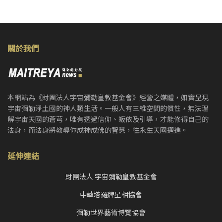
關於我們
本網站為《財團法人宇宙彌勒皇教基金會》經營之媒體，如實呈現
宇宙彌勒淨土國的神人類生活。一般人有三維空間的慣性，無法理
解宇宙天國的蒼芎，唯有透過信仰、皈依及引導，才能修得自己的
法身，而法身將教導你成神成佛的智慧，往永生天國邁進。
延伸連結
財團法人 宇宙彌勒皇教基金會
中華塔羅牌星相協會
彌勒世界藝術博覽協會