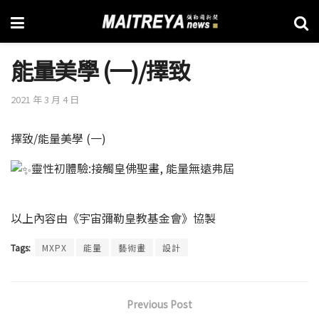
能量美學 (一)/擇致
2021 年 3 月 4 日
擇致/能量美學 (一)
靈性初體驗:接觸皇佛聖畫, 能量無遠弗屆
以上內容由《宇宙彌勒皇教基金會》協製
Tags:
MXPX
能量
藝術畫
設計
Previous Post