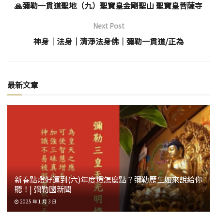
🙏彌勒一貫道聖地（九）聖寶皇金剛聖山 聖寶皇菩薩寺
Next Post
神身｜法身｜清淨法身佛｜彌勒一貫道/正為
最新文章
新春點燈好運到(六)年度燈怎麼點？彌勒歷生如來說給你
聽！| 彌勒國新聞
2025 年 1 月 3 日