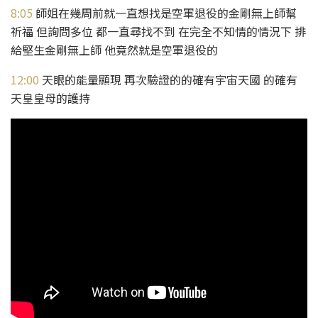
8:05
​ 師姐在幾周前就一直想找是空軍退役的金剛無上師幫
祈福 但詢問多位 都一直尋找不到 在完全不知情的情況下 排
給堅生金剛無上師 他竟然就是空軍退役的
12:00
​ 天眼的能量顯現 再次驗證的的確有宇宙天國 的確有
天皇皇母的護持