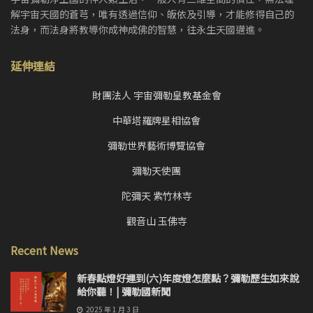
解宇宙天國的蒼芎，唯有透過信仰、皈依及引導，才能修得自己的
法身，而法身將教導你成神成佛的智慧，往永生天國邁進。
延伸連結
財團法人 宇宙彌勒皇教基金會
中華塔羅牌星相協會
彌勒世界藝術博覽協會
彌勒天使團
陀彌天 紫竹林寺
觀音山 玉佛寺
Recent News
新春點燈好運到(六)年度燈怎麼點？彌勒歷生如來說
給你聽！| 彌勒國新聞
2025 年 1 月 3 日