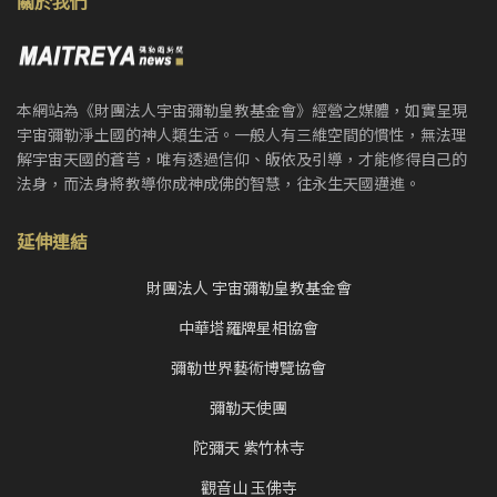
關於我們
本網站為《財團法人宇宙彌勒皇教基金會》經營之媒體，如實呈現
宇宙彌勒淨土國的神人類生活。一般人有三維空間的慣性，無法理
解宇宙天國的蒼芎，唯有透過信仰、皈依及引導，才能修得自己的
法身，而法身將教導你成神成佛的智慧，往永生天國邁進。
延伸連結
財團法人 宇宙彌勒皇教基金會
中華塔羅牌星相協會
彌勒世界藝術博覽協會
彌勒天使團
陀彌天 紫竹林寺
觀音山 玉佛寺