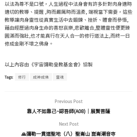
以法為尊不是口號，人生過程中法身會有許多針對肉身適時
適切的教導、提醒 ,時而嚴厲時而溫柔, 端視當下需要，這些
教導讓肉身靈性從真實生活中去鍛鍊、挫折、體會而參悟,
藉由經歷過肉身生命的喜怒哀樂,悲歡離合,整體靈性便更臻
圓滿而強壯,也才能真行在天人合一的修行道法上,而終一日
修成金剛不壞之佛身。
以上內容由《宇宙彌勒皇教基金會》協製
Tags:
修行
成神成佛
靈魂
Previous Post
靠人不如靠己~認吾師(A08)│展賢菩薩
Next Post
🙏彌勒一貫道聖地（八）聖崙山 崑崙潮音寺