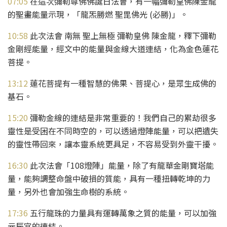
07:05
在這次彌勒尊佛佛誕日法會，有一幅彌勒皇佛陳金龍
的聖畫能量示現，「龍炁勝燃 聖毘佛光 (必勝)」。
10:58
此次法會 南無 聖上無極 彌勒皇佛 陳金龍，釋下彌勒
金剛經能量，經文中的能量與金線大道連結，化為金色蓮花
菩提。
13:12
蓮花菩提有一種智慧的佛果、菩提心，是眾生成佛的
基石。
15:20
彌勒金線的連結是非常重要的！我們自己的累劫很多
靈性是受困在不同時空的，可以透過燈陣能量，可以把遺失
的靈性帶回來，讓本靈系統更具足，不容易受到外靈干擾。
16:30
此次法會「108燈陣」能量，除了有龍華金剛寶塔能
量，能夠調整命盤中破損的質能，具有一種扭轉乾坤的力
量，另外也會加強生命樹的系統。
17:36
五行龍珠的力量具有運轉萬象之質的能量，可以加強
元辰宮的連結。