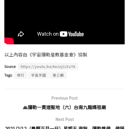
以上內容由《宇宙彌勒皇教基金會》協製
Source:
https://youtu.be/AeJvj1LhzYk
Tags:
修行
宇宙天國
第三眼
Previous Post
🙏彌勒一貫道聖地（六）台南九龍媽祖廟
Next Post
2021/2/12（農曆正月一日）星期五 南無 彌勒尊佛 佛誕