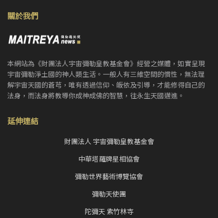
關於我們
本網站為《財團法人宇宙彌勒皇教基金會》經營之媒體，如實呈現
宇宙彌勒淨土國的神人類生活。一般人有三維空間的慣性，無法理
解宇宙天國的蒼芎，唯有透過信仰、皈依及引導，才能修得自己的
法身，而法身將教導你成神成佛的智慧，往永生天國邁進。
延伸連結
財團法人 宇宙彌勒皇教基金會
中華塔羅牌星相協會
彌勒世界藝術博覽協會
彌勒天使團
陀彌天 紫竹林寺