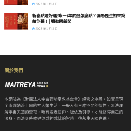
2025 年 1 月 3 日
新春點燈好運到(一)年度燈怎麼點？彌勒歷生如來說
給你聽！| 彌勒國新聞
2025 年 1 月 3 日
關於我們
本網站為《財團法人宇宙彌勒皇教基金會》經營之媒體，如實呈現
宇宙彌勒淨土國的神人類生活。一般人有三維空間的慣性，無法理
解宇宙天國的蒼芎，唯有透過信仰、皈依及引導，才能修得自己的
法身，而法身將教導你成神成佛的智慧，往永生天國邁進。