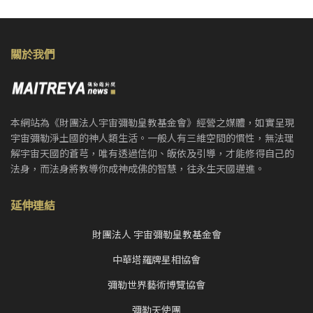
關於我們
本網站為《財團法人宇宙彌勒皇教基金會》經營之媒體，如實呈現
宇宙彌勒淨土國的神人類生活。一般人有三維空間的慣性，無法理
解宇宙天國的蒼芎，唯有透過信仰、皈依及引導，才能修得自己的
法身，而法身將教導你成神成佛的智慧，往永生天國邁進。
延伸連結
財團法人 宇宙彌勒皇教基金會
中華塔羅牌星相協會
彌勒世界藝術博覽協會
彌勒天使團