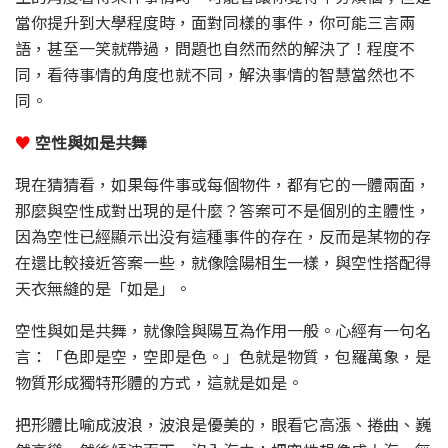
當你提升到大學程度時，面對同樣的事件，你可能三言兩
語，甚至一笑就帶過，問題也自然而然的解決了！程度不
同，看待事情的角度也就不同，解決事情的智慧當然也不
同。
♥
空性與如是共舞
現在猜猜看，如果每件事或每個物件，都有它的一體兩面，
那麼與空性成對出現的是什麼？答案可不是個別的主體性，
因為空性已經顯示出没有這種事件的存在，反而是某物的存
在還比較接近答案一些，就像陰陽相生一樣，與空性搭配得
天衣無縫的是「如是」。
空性與如是共舞，就像陰與陽互為作用一般。心經有一句名
言：「色即是空，空即是色。」色就是物質，包羅萬象，是
物質形成獨特形體的方式，這就是如是。
把形體比喻成波浪，波浪是優美的，眼看它高漲、捲曲、巍