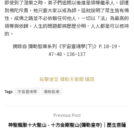
即使到了涅槃之時，弟子們追問以後誰是領導繼承人，卻遭
到佛陀斥責，祂只要大家以戒為師。這就說明了眾生皆有佛
性，成佛之路並不必依賴任何他人，一切以「法」為最高的
領導與依歸，人生的問題都將歷歷分明，人人都是可以修持
的。
摘錄自 彌勒智庫系列《宇宙靈魂學(下)》P. 18~19、
47~48、136~137
點擊連至 彌勒天書閣 購買
Tags:
宇宙靈魂學
彌勒智庫
Previous Post
神聖龍脈十大聖山 - 十方金剛聖山(彌勒皇寺)│歷生菩薩