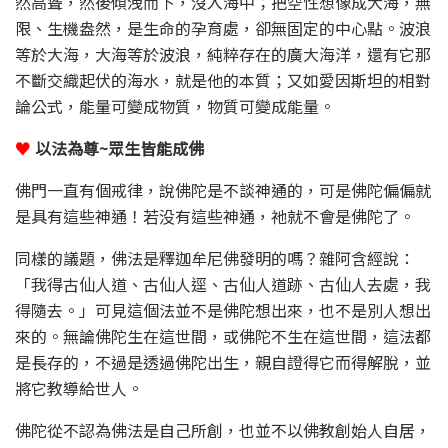
然高聳，然後傾洩而下，沒入海中；把空性想像成大海，無
限、生機盎然，是生命的孕育處，卻無固定的中心點。波浪
等於大海，大海等於波浪，純粹存在的廣大海洋，還有它那
不斷交織起伏的海水，就是他的本質；又如愛因斯坦的相對
論公式，能量可變成物質，物質可變成能量。
♥
以法為尊~眾生皆能成佛
佛門一直有個戒律，說佛陀是不談神通的，可是佛陀偏偏就
是具有這些神通！若没有這些神通，祂就不會是佛陀了。
同樣的議題，佛法是釋迦牟尼佛發明的嗎？雜阿含經說：
「我得古仙人道、古仙人逕、古仙人道跡、古仙人去處，我
得隨去。」可見這個法並不是佛陀想出來，也不是別人想出
來的。無論佛陀生在這世間，或佛陀不生在這世間，這法都
是長存的，不過是透過佛陀出生，親自證得它而得解脫，並
將它教導給世人。
佛陀從不認為佛法是自己所創，也並不以佛教創始人自居，