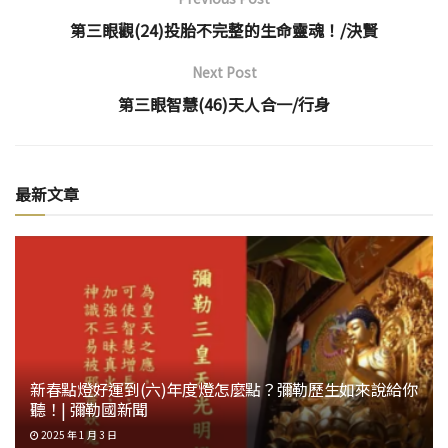
第三眼觀(24)投胎不完整的生命靈魂！/決賢
Next Post
第三眼智慧(46)天人合一/行身
最新文章
新春點燈好運到(六)年度燈怎麼點？彌勒歷生如來說給你
聽！| 彌勒國新聞
2025 年 1 月 3 日