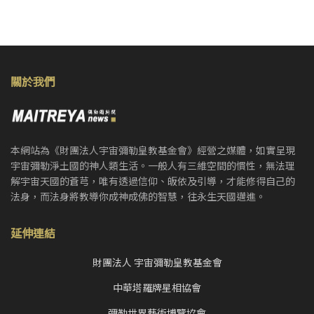
關於我們
本網站為《財團法人宇宙彌勒皇教基金會》經營之媒體，如實呈現
宇宙彌勒淨土國的神人類生活。一般人有三維空間的慣性，無法理
解宇宙天國的蒼芎，唯有透過信仰、皈依及引導，才能修得自己的
法身，而法身將教導你成神成佛的智慧，往永生天國邁進。
延伸連結
財團法人 宇宙彌勒皇教基金會
中華塔羅牌星相協會
彌勒世界藝術博覽協會