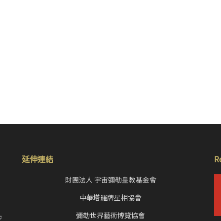
延伸連結
R
財團法人 宇宙彌勒皇教基金會
中華塔羅牌星相協會
，
彌勒世界藝術博覽協會
空