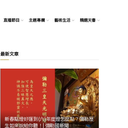
直播節目
主題專欄
藝術生活
精選天書
最新文章
新春點燈好運到(六)年度燈怎麼點？彌勒歷
生如來說給你聽！| 彌勒國新聞