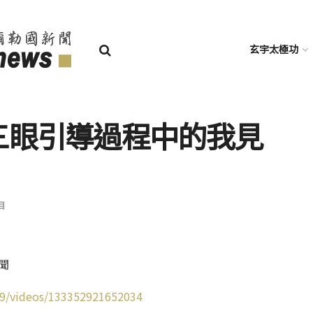
玄宇太極功
第三眼引導過程中的我見
目
聞
9/videos/133352921652034