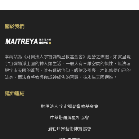
關於我們
本網站為《財團法人宇宙彌勒皇教基金會》經營之媒體，如實呈現
宇宙彌勒淨土國的神人類生活。一般人有三維空間的慣性，無法理
解宇宙天國的蒼芎，唯有透過信仰、皈依及引導，才能修得自己的
法身，而法身將教導你成神成佛的智慧，往永生天國邁進。
延伸連結
財團法人 宇宙彌勒皇教基金會
中華塔羅牌星相協會
彌勒世界藝術博覽協會