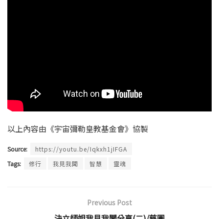
以上內容由《宇宙彌勒皇教基金會》協製
Source:
https://youtu.be/Iqkxh1jIFGA
Tags:
修行
我見我聞
智慧
靈魂
Previous Post
決立師姐我見我聞分享(二)/慈圓