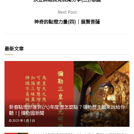
Next Post
神奇的點燈力量(四)│展賢菩薩
最新文章
新春點燈好運到(六)年度燈怎麼點？彌勒歷生如來說給你
聽！| 彌勒國新聞
2025 年 1 月 3 日