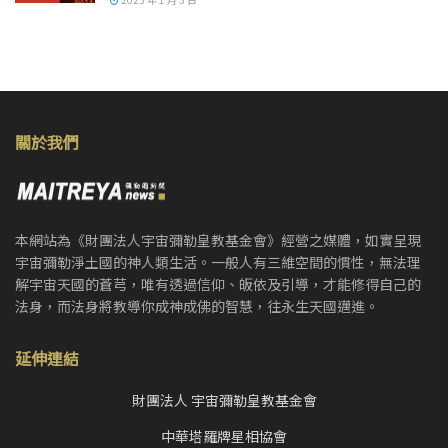
關於我們
本網站為《財團法人宇宙彌勒皇教基金會》經營之媒體，如實呈現
宇宙彌勒淨土國的神人類生活。一般人有三維空間的慣性，無法理
解宇宙天國的蒼芎，唯有透過信仰、皈依及引導，才能修得自己的
法身，而法身將教導你成神成佛的智慧，往永生天國邁進。
延伸連結
財團法人 宇宙彌勒皇教基金會
中華塔羅牌星相協會