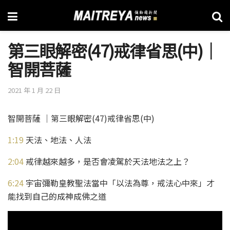
第三眼解密(47)戒律省思(中)│
智開菩薩
2021 年 1 月 22 日
智開菩薩 │第三眼解密(47)戒律省思(中)
1:19
天法、地法、人法
2:04
戒律越來越多，是否會凌駕於天法地法之上？
6:24
宇宙彌勒皇教聖法當中「以法為尊，戒法心中來」才
能找到自己的成神成佛之道