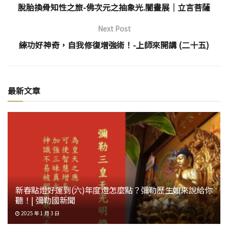
脫胎換骨知性之旅-佛次元之抽象光.闇畫展│立言菩薩
Next Post
練功好神奇，自我修復增強術！-上師來開講 (二十五)
最新文章
新春點燈好運到(六)年度燈怎麼點？彌勒歷生如來說給你
聽！| 彌勒國新聞
2025 年 1 月 3 日