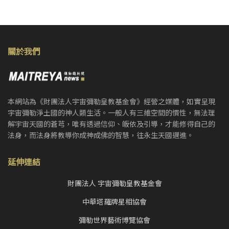
關於我們
本網站為《財團法人宇宙彌勒皇教基金會》經營之媒體，如實呈現
宇宙彌勒淨土國的神人類生活。一般人有三維空間的慣性，無法理
解宇宙天國的蒼芎，唯有透過信仰、皈依及引導，才能修得自己的
法身，而法身將教導你成神成佛的智慧，往永生天國邁進。
延伸連結
財團法人 宇宙彌勒皇教基金會
中華塔羅牌星相協會
彌勒世界藝術博覽協會