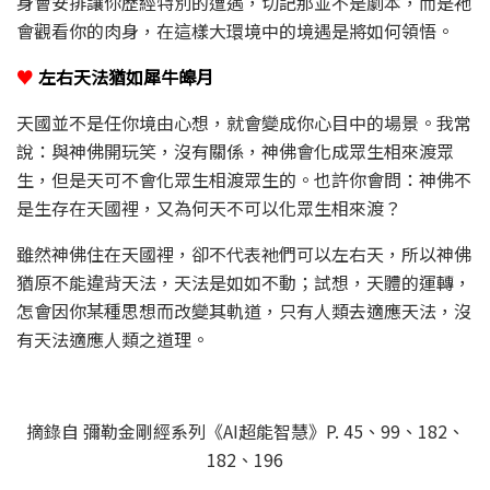
身會安排讓你歷經特別的遭遇，切記那並不是劇本，而是祂
會觀看你的肉身，在這樣大環境中的境遇是將如何領悟。
♥
左右天法猶如犀牛皞月
天國並不是任你境由心想，就會變成你心目中的場景。我常
說：與神佛開玩笑，沒有關係，神佛會化成眾生相來渡眾
生，但是天可不會化眾生相渡眾生的。也許你會問：神佛不
是生存在天國裡，又為何天不可以化眾生相來渡？
雖然神佛住在天國裡，卻不代表祂們可以左右天，所以神佛
猶原不能違背天法，天法是如如不動；試想，天體的運轉，
怎會因你某種思想而改變其軌道，只有人類去適應天法，沒
有天法適應人類之道理。
摘錄自 彌勒金剛經系列《AI超能智慧》P. 45、99、182、
182、196