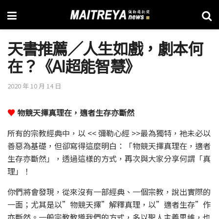
天書推薦／人生如戲，劇本何
在？《AI超能智慧》
2020 年 10 月 14 日
♥
物競天擇真理在，適者生存亦斷然
所有的宗教經典中，以 << 彌勒心經 >>最為獨特，祂未必以
善惡為基礎，但卻寫得這麼明白：「物競天擇真理在，適者
生存亦斷然」，透過這樣的方式，再次與大家分享何謂「真
理」！
你們將會發現，從來沒有一部經典、一個宗教，說出實際的
一面；尤其是以”物競天擇”解釋真理，以”適者生存”作
亦斷然。一般宗教教導我們的方式，多以聖人主義思維，也