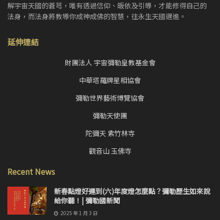
解宇宙天國的蒼芎，唯有透過信仰、皈依及引導，才能修得自己的
法身，而法身將教導你成神成佛的智慧，往永生天國邁進。
延伸連結
財團法人 宇宙彌勒皇教基金會
中華塔羅牌星相協會
彌勒世界藝術博覽協會
彌勒天使團
陀彌天 紫竹林寺
觀音山 玉佛寺
Recent News
新春點燈好運到(六)年度燈怎麼點？彌勒歷生如來說
給你聽！| 彌勒國新聞
2025 年 1 月 3 日