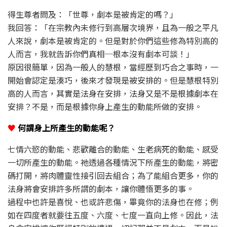
得生尊者問及：「世尊，劇本是被肯定的嗎？」
我回答：「在宗教內未修行到高層次境界，且為一般之平凡
人來說，劇本是被肯定的。但是對於你們這些修為特別高的
人而言，我就告訴你們真相─根本沒有劇本可談！」
原因很簡單，因為一般人的慧根，當經歷到巧合之事時，一
開始會認定是湊巧，後來才發現是被安排的。但是慧根特別
高的人而言，其實是法身在安排，法身又是不是根據劇本在
安排？不是，而是根據你身上產生的動能所做的安排。
♥
何謂身上所產生的動能呢？
七情六慾的動能、悲歡離合的動能、生老病死的動能、感受
一切所產生的動能。祂透過各種情況下所產生的動能，將密
碼打開，將肉體靈性接引回去組合；為了能組合更多，你的
法身將會安排許多所謂的劇本，讓你體悟更多的事。
過程中也許是喜悅、也或許悲傷，畢竟你的法身也在修；例
如在四度者就要往五度、六度、七度一直向上修。因此，法