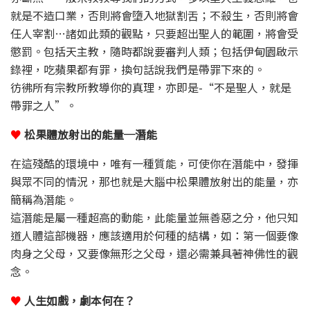
就是不造口業，否則將會墮入地獄割舌；不殺生，否則將會
任人宰割…諸如此類的觀點，只要超出聖人的範圍，將會受
懲罰。包括天主教，隨時都說要審判人類；包括伊甸園啟示
錄裡，吃蘋果都有罪，換句話說我們是帶罪下來的。
彷彿所有宗教所教導你的真理，亦即是-“不是聖人，就是
帶罪之人”。
♥
松果體放射出的能量─潛能
在這殘酷的環境中，唯有一種質能，可使你在潛能中，發揮
與眾不同的情況，那也就是大腦中松果體放射出的能量，亦
簡稱為潛能。
這潛能是屬一種超高的動能，此能量並無善惡之分，他只知
道人體這部機器，應該適用於何種的結構，如：第一個要像
肉身之父母，又要像無形之父母，還必需兼具著神佛性的觀
念。
♥
人生如戲，劇本何在？