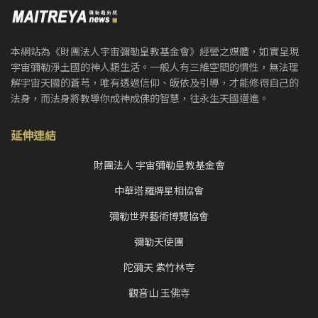
本網站為《財團法人宇宙彌勒皇教基金會》經營之媒體，如實呈現
宇宙彌勒淨土國的神人類生活。一般人有三維空間的慣性，無法理
解宇宙天國的蒼芎，唯有透過信仰、皈依及引導，才能修得自己的
法身，而法身將教導你成神成佛的智慧，往永生天國邁進。
延伸連結
財團法人 宇宙彌勒皇教基金會
中華塔羅牌星相協會
彌勒世界藝術博覽協會
彌勒天使團
陀彌天 紫竹林寺
觀音山 玉佛寺