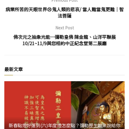
病業所苦的天眼世界😢鬼人類的悲哀/ 當人難當鬼更難│智
法菩薩
Next Post
佛次元之抽象光能─彌勒皇佛 陳金龍、山洋平聯展
10/21~11/9與您相約中正紀念堂第二展廳
最新文章
新春點燈好運到(六)年度燈怎麼點？彌勒歷生如來說給你