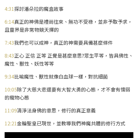
4:31
探討潘朵拉的魔盒故事
6:14
真正的神佛是禮尚往來、無功不受祿，並非予取予求，
且靈界是非常物競天擇的
7:43
我們也可以成神，真正的神需要具備甚麼條件
8:43
正心 正信 正等 正覺是甚麼意思?眾生平等，皆具佛性、
魔性、獸性、妖性等等
9:34
比喻魔性、獸性就像白血球一樣，對抗細菌
10:05
除了大慈大悲還要有大智大勇的心態，才不會有懦弱
的寵物心態
11:09
清淨法身佛的意思，修行的真正意義
12:21
金輪聖皇已現世，並教導我們神魔共體的修行方式