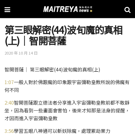
第三眼解密(44)波旬魔的真相
(上)│智開菩薩
2020 年 10 月 14 日
智開菩薩│ 第三眼解密(44)波旬魔的真相(上)
1:07
一般人對於佛跟魔的印象跟宇宙彌勒皇教所說的佛魔有
何不同
2:40
智開菩薩跟立德法者分享進入宇宙彌勒皇教前都不敢靜
坐，因為看到一些畫面會害怕，後來才知那是法身的提醒，
才因而進入宇宙彌勒皇教
3:56
學習五眼八神通可以斬妖除魔，處理累劫業力