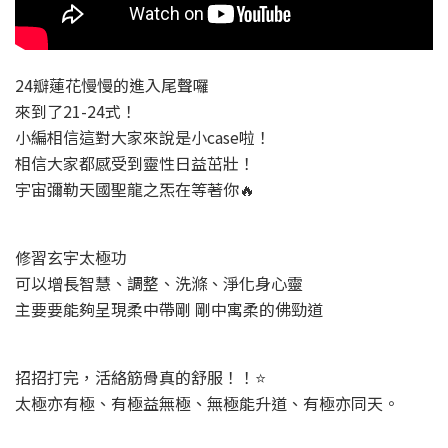
24瓣蓮花慢慢的進入尾聲囉
來到了21-24式！
小編相信這對大家來說是小case啦！
相信大家都感受到靈性日益茁壯！
宇宙彌勒天國聖龍之炁在等著你🔥
修習玄宇太極功
可以增長智慧、調整、洗滌、淨化身心靈
主要要能夠呈現柔中帶剛 剛中寓柔的佛勁道
招招打完，活絡筋骨真的舒服！！⭐
太極亦有極、有極益無極、無極能升道、有極亦同天。