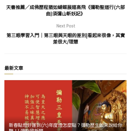
天書推薦／成佛歷程猶如蝴蝶展翅高飛《彌勒聖道行(六部
曲)須彌山斬妖記》
Next Post
第三眼學習入門│第三眼與天眼的差別|看起來很像，其實
差很大/理慧
最新文章
新春點燈好運到(六)年度燈怎麼點？彌勒歷生如來說給你
聽！| 彌勒國新聞