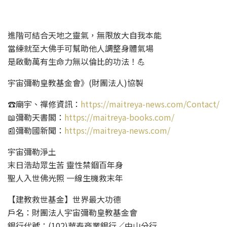
進階可結合天地之靈氣，無限放大自我本能
當練就至大佛手可幫助他人調整身體氣場
是啟動萬有生命力無以倫比的功法！💪
宇宙彌勒皇教基金會》(財團法人)協製
☎️廟宇、禪修資訊：
https://maitreya-news.com/Contact/
📖彌勒天書閣：
https://maitreya-books.com/
📰彌勒國新聞：
https://maitreya-news.com/
宇宙彌勒淨土
末日浩劫眾生苦 靈性禁錮百年身
聖人入世佛光照 一線生機救末年
【建教救世基金】世界最大功德
戶名：財團法人宇宙彌勒皇教基金會
銀行代號：(102)華泰商業銀行／中山分行