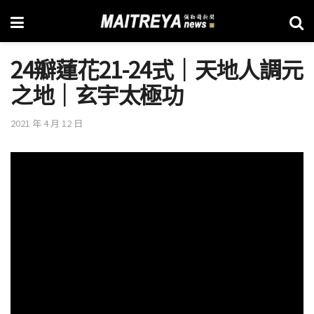
24瓣蓮花21-24式│天地人調元
之地│玄宇太極功
2021 年 4 月 12 日