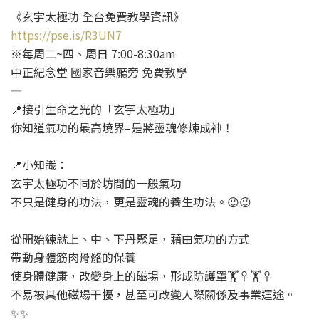
《玄宇太極功 全台免費教學資訊》
https://pse.is/R3UN7
※每周二~四、周日 7:00-8:30am
中正紀念堂 國家音樂廳旁 免費教學
—
📍接引生命之光的「玄宇太極功」
你知道氣功的最高境界–是將靈魂修煉成神！
📍小知識：
玄宇太極功不同於坊間的一般氣功
不只是健身的功法，更是靈魂的養生功法。😉😉
從開始練就上、中、下丹聚足，藉由氣功的方式
帶動身體筋肉骨骼的保養
使身體健康，改變身上的磁場，形成防護罩🏋♀🏋♀
不易被其他磁場干擾，甚至可改變人際關係及事業運途。
✨✨