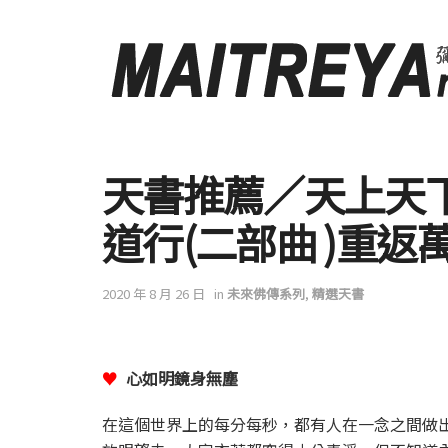
天書推薦／天上天
道行(二部曲 )重返
2020 年 8 月 26 日
in
未來佛傳系列
,
精選天書
♥
心如明鏡身無塵
在這個世界上的每分每秒，都有人在一念之間做