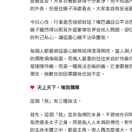
放眼望去，大家衣著都穿得十分素淨，但不知道
的外表，但是往鏡子深處看去，大家能自我反省
今日心性、行事是否按部就班？嘴巴講話公平合
鏡子雖然得以照見外面繁華世界或他人問題，卻
的利己私心，讓這面心鏡不沾染塵垢。
每個人都要將這面心鏡擦拭得澄清明亮，當人與
的兩敗俱傷局面，而傷人最重的往往來自於你最
是隱隱作痛，而是一種無法言喻的痛，它會跟著
兩世、無數世的因果關係也說不定。
♥
天上天下，唯我獨尊
這個「我」有三種說法。
首先，這個「我」並非指佛陀本身，不管祂在何
指悉達多太子之身，而是指人人本具的佛性。對
的生命本體之中，都是主角，旁人再怎麼偉大，