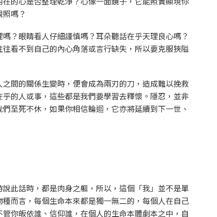
內在的心是否整理乾淨？心像一面鏡子，它能照實顯現你
觀照嗎？
理嗎？眼睛看人仔細謹慎嗎？耳朵聽話在乎天理良心嗎？
往往看不到自己的內心角落或言行缺失，所以要克服狹隘
人之間的關係生變時，便會成為兩刃的刀，造成難以挽救
在乎的人或事，這些都是我們要學習去釋懷。隱忍，並非
我們至死不休，如果你相信輪迴，它亦將延續到下一世、
時說此話時，都是肉身之軀，所以，這個「我」並不是單
物種而言，每個生命本來都是獨一無二的，每個人在自己
不管你皈依誰、信仰誰，在個人的生命本體劇本之中，自