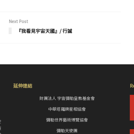
Next Post
『我看見宇宙天國』/ 行誠
延伸連結
R
財團法人 宇宙彌勒皇教基金會
中華塔羅牌星相協會
，
彌勒世界藝術博覽協會
空
皈
彌勒天使團