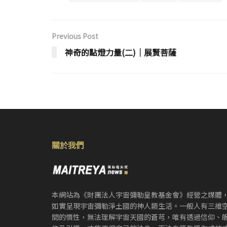
Previous Post
神奇的點燈力量(二)│展賢菩薩
關於我們
本網站為《財團法人宇宙彌勒皇教基金會》經營之媒體
如實呈現宇宙彌勒淨土國的神人類生活。一般人有三維
間的慣性，無法理解宇宙天國的蒼芎，唯有透過信仰、