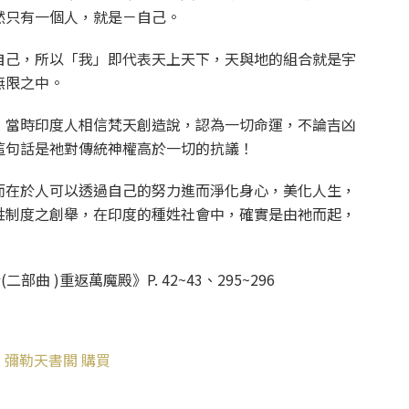
然只有一個人，就是－自己。
自己，所以「我」即代表天上天下，天與地的組合就是宇
無限之中。
，當時印度人相信梵天創造說，認為一切命運，不論吉凶
這句話是祂對傳統神權高於一切的抗議！
而在於人可以透過自己的努力進而淨化身心，美化人生，
姓制度之創舉，在印度的種姓社會中，確實是由祂而起，
曲 )重返萬魔殿》P. 42~43、295~296
 彌勒天書閣 購買