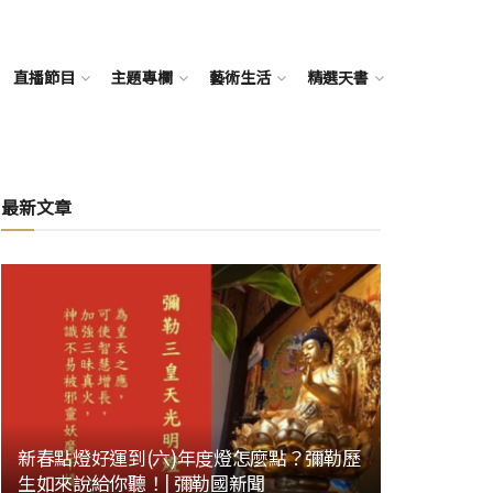
直播節目
主題專欄
藝術生活
精選天書
最新文章
新春點燈好運到(六)年度燈怎麼點？彌勒歷
生如來說給你聽！| 彌勒國新聞