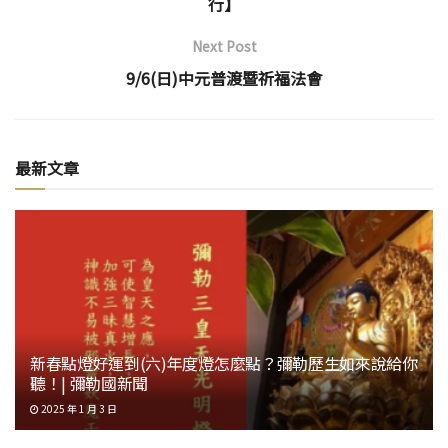
行】
Next Post
9/6(日)中元普渡暨祈福法會
最新文章
新春點燈好運到(六)年度燈怎麼點？彌勒歷生如來說給你
聽！| 彌勒國新聞
2025 年 1 月 3 日