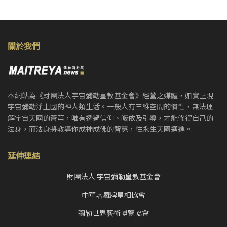
關於我們
本網站為《財團法人宇宙彌勒皇教基金會》經營之媒體，如實呈現
宇宙彌勒淨土國的神人類生活。一般人有三維空間的慣性，無法理
解宇宙天國的蒼芎，唯有透過信仰、皈依及引導，才能修得自己的
法身，而法身將教導你成神成佛的智慧，往永生天國邁進。
延伸連結
財團法人 宇宙彌勒皇教基金會
中華塔羅牌星相協會
彌勒世界藝術博覽協會