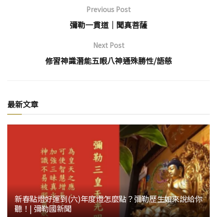
Previous Post
彌勒一貫道│聞真菩薩
Next Post
修習神識潛能五眼八神通殊勝性/語慈
最新文章
新春點燈好運到(六)年度燈怎麼點？彌勒歷生如來說給你
聽！| 彌勒國新聞