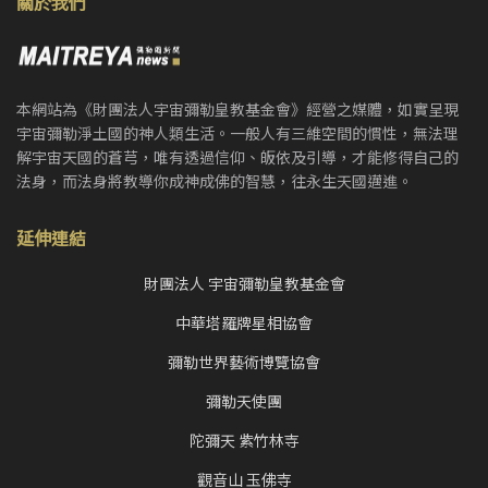
關於我們
本網站為《財團法人宇宙彌勒皇教基金會》經營之媒體，如實呈現
宇宙彌勒淨土國的神人類生活。一般人有三維空間的慣性，無法理
解宇宙天國的蒼芎，唯有透過信仰、皈依及引導，才能修得自己的
法身，而法身將教導你成神成佛的智慧，往永生天國邁進。
延伸連結
財團法人 宇宙彌勒皇教基金會
中華塔羅牌星相協會
彌勒世界藝術博覽協會
彌勒天使團
陀彌天 紫竹林寺
觀音山 玉佛寺