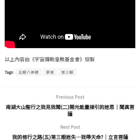
以上內容由《宇宙彌勒皇教基金會》協製
Tags:
五眼八神通
夢境
第三眼
Previous Post
南湖大山聖行之我見我聞(二)開光能量接引的迷思│聞真菩
薩
Next Post
我的修行之路(五)第三眼迷失—我帶天命?│立言菩薩