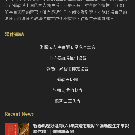
宇宙彌勒淨土國的神人類生活。一般人有三維空間的慣性，無法理
解宇宙天國的蒼芎，唯有透過信仰、皈依及引導，才能修得自己的
法身，而法身將教導你成神成佛的智慧，往永生天國邁進。
延伸連結
財團法人 宇宙彌勒皇教基金會
中華塔羅牌星相協會
彌勒世界藝術博覽協會
彌勒天使團
陀彌天 紫竹林寺
觀音山 玉佛寺
Recent News
新春點燈好運到(六)年度燈怎麼點？彌勒歷生如來說
給你聽！| 彌勒國新聞