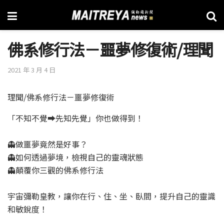
佛系修行法－噩夢修復術/理聞
2021 年 3 月 4 日
理聞/佛系修行法－噩夢修復術
「不知不覺➡️先知先覺」你也做得到！
👻做噩夢竟然是好事？
👻如何透過夢境，檢視自己的靈魂狀態
👻顛覆你三觀的佛系修行法
宇宙彌勒皇教，讓你在行、住、坐、臥間，提升自己的靈識
和敏銳度！